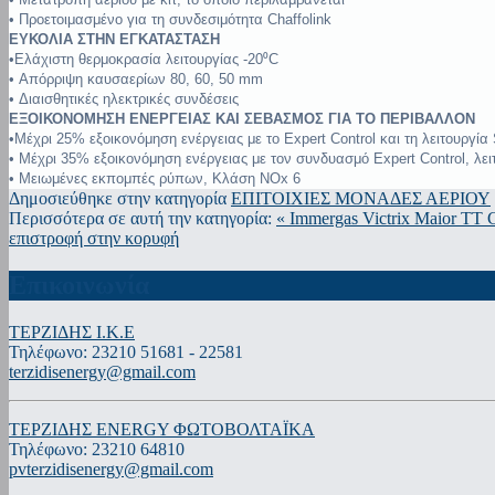
• Προετοιμασμένο για τη συνδεσιμότητα Chaffolink
ΕΥΚΟΛΙΑ ΣΤΗΝ ΕΓΚΑΤΑΣΤΑΣΗ
•Ελάχιστη θερμοκρασία λειτουργίας -20⁰C
• Απόρριψη καυσαερίων 80, 60, 50 mm
• Διαισθητικές ηλεκτρικές συνδέσεις
ΕΞΟΙΚΟΝΟΜΗΣΗ ΕΝΕΡΓΕΙΑΣ ΚΑΙ ΣΕΒΑΣΜΟΣ ΓΙΑ ΤΟ ΠΕΡΙΒΑΛΛΟΝ
•Μέχρι 25% εξοικονόμηση ενέργειας με το Expert Control και τη λειτουργί
• Μέχρι 35% εξοικονόμηση ενέργειας με τον συνδυασμό Expert Control, λε
• Μειωμένες εκπομπές ρύπων, Κλάση NOx 6
Δημοσιεύθηκε στην κατηγορία
ΕΠΙΤΟΙΧΙΕΣ ΜΟΝΑΔΕΣ ΑΕΡΙΟΥ
Περισσότερα σε αυτή την κατηγορία:
« Immergas Victrix Maior TT
C
επιστροφή στην κορυφή
Επικοινωνία
ΤΕΡΖΙΔΗΣ Ι.Κ.Ε
Τηλέφωνο: 23210 51681 - 22581
terzidisenergy@gmail.com
ΤΕΡΖΙΔΗΣ ENERGY ΦΩΤΟΒΟΛΤΑΪΚΑ
Τηλέφωνο: 23210 64810
pvterzidisenergy@gmail.com