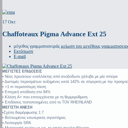
17
Οκτ
Chaffoteaux Pigma Advance Ext 25
μέγεθος γραμματοσειράς
μείωση του μεγέθους γραμματοσειρ
Εκτύπωση
E-mail
ΜΕΓΙΣΤΕΣ ΕΠΙΔΟΣΕΙΣ
• Νέος πρωτεύων εναλλάκτης από ανοξείδωτο χάλυβα με μία σπείρα
• Διατομές περασμάτων αυξημένες κατά 142% σε σύγκριση με την προηγο
• +1 m περισσότερη πίεση
• Εποχική απόδοση στο 94%
• Κλάση A+ που επιτυγχάνεται με τη θερμορύθμιση
• Επιδόσεις πιστοποιημένες από το TÜV RHEINLAND
ΜΕΓΙΣΤΗ ΑΝΕΣΗ
•Σχέση διαμόρφωσης 1:7
• Βελτιωμένος εσωτερικός σιγαστήρας
• Λειτουργία SRA
• Μετατροπή αερίου με κιτ, το οποίο περιλαμβάνεται