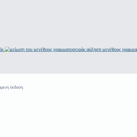
άς
αύξηση μεγέθους γραμμα
ύμενη έκδοση